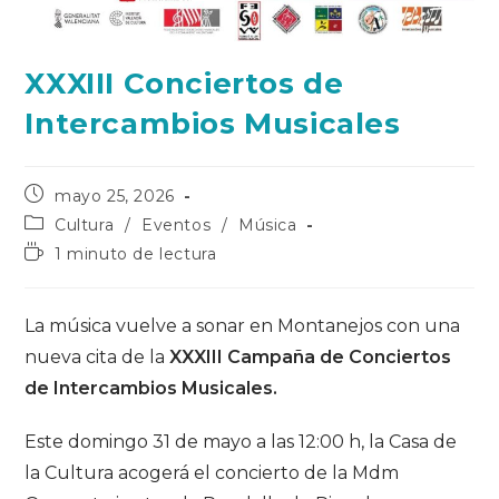
XXXIII Conciertos de
Intercambios Musicales
Publicación
mayo 25, 2026
de
Categoría
Cultura
/
Eventos
/
Música
la
de
Tiempo
1 minuto de lectura
entrada:
la
de
entrada:
lectura:
La música vuelve a sonar en Montanejos con una
nueva cita de la
XXXIII Campaña de Conciertos
de Intercambios Musicales.
Este domingo 31 de mayo a las 12:00 h, la Casa de
la Cultura acogerá el concierto de la Mdm