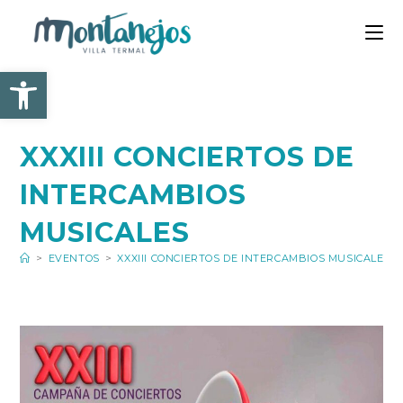
Ir
al
contenido
Abrir barra de herramienta
XXXIII CONCIERTOS DE
INTERCAMBIOS
MUSICALES
>
EVENTOS
>
XXXIII CONCIERTOS DE INTERCAMBIOS MUSICALES