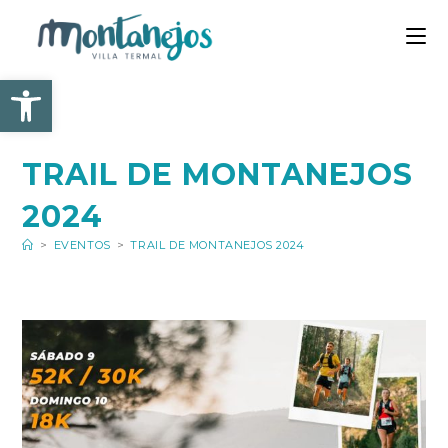
Ir
al
contenido
Abrir barra de herramienta
TRAIL DE MONTANEJOS
2024
>
EVENTOS
>
TRAIL DE MONTANEJOS 2024