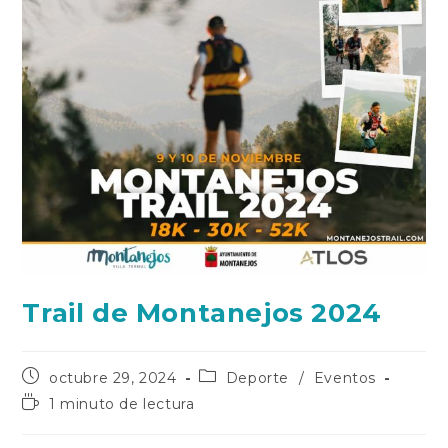
Trail de Montanejos 2024
Publicación
Categoría
octubre 29, 2024
Deporte
/
Eventos
de
de
Tiempo
1 minuto de lectura
la
la
de
entrada:
entrada:
lectura: