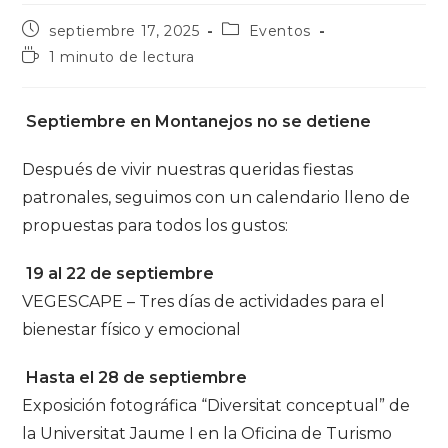
Publicación
Categoría
septiembre 17, 2025
Eventos
de
de
Tiempo
1 minuto de lectura
la
la
de
entrada:
entrada:
lectura:
Septiembre en Montanejos no se detiene
Después de vivir nuestras queridas fiestas
patronales, seguimos con un calendario lleno de
propuestas para todos los gustos:
19 al 22 de septiembre
VEGESCAPE – Tres días de actividades para el
bienestar físico y emocional
Hasta el 28 de septiembre
Exposición fotográfica “Diversitat conceptual” de
la Universitat Jaume I en la Oficina de Turismo