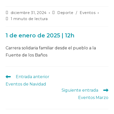
Publicación
Categoría
diciembre 31, 2024
Deporte
/
Eventos
de
de
Tiempo
1 minuto de lectura
la
la
de
entrada:
entrada:
lectura:
1 de enero de 2025 | 12h
Carrera solidaria familiar desde el pueblo a la
Fuente de los Baños
Leer
Entrada anterior
más
Eventos de Navidad
artículos
Siguiente entrada
Eventos Marzo