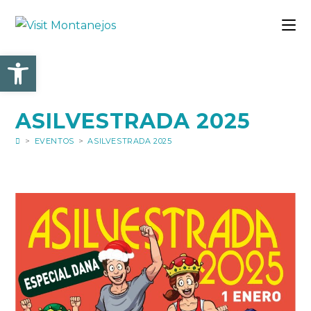
Ir
al
contenido
Abrir barra de herramienta
ASILVESTRADA 2025
>
EVENTOS
>
ASILVESTRADA 2025